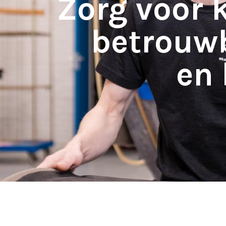
Zorg voor k
betrouw
en 