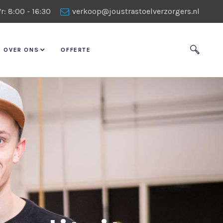
r: 8:00 - 16:30
verkoop@joustrastoelverzorgers.nl
OVER ONS
OFFERTE