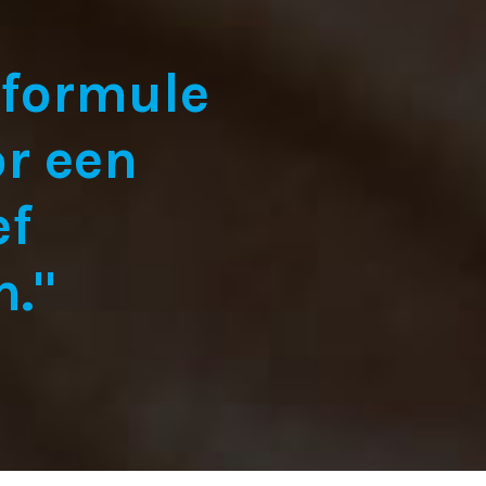
 formule
r een
ef
n."