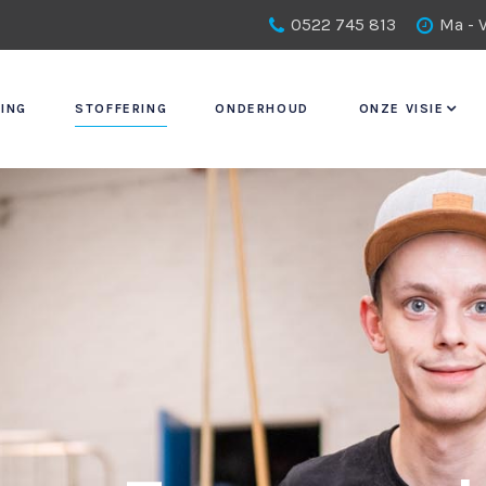
0522 745 813
Ma - V
ING
STOFFERING
ONDERHOUD
ONZE VISIE