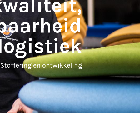
waliteit,
baarheid
logistiek
S
t
o
f
f
e
r
i
n
g
e
n
o
n
t
w
i
k
k
e
l
i
n
g