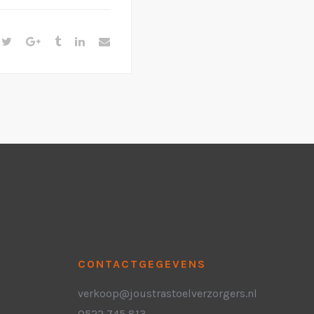
CONTACTGEGEVENS
verkoop@joustrastoelverzorgers.nl
0522 745 813