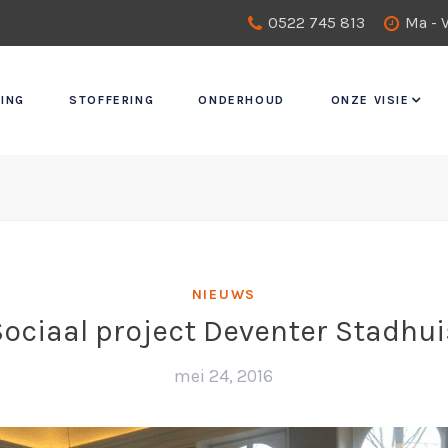
0522 745 813
Ma - V
ING
STOFFERING
ONDERHOUD
ONZE VISIE
NIEUWS
Sociaal project Deventer Stadhui
mei 24, 2016