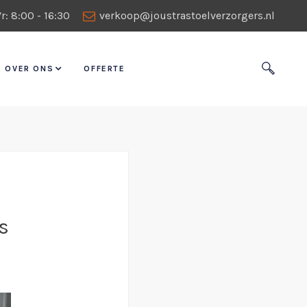
r: 8:00 - 16:30
verkoop@joustrastoelverzorgers.nl
OVER ONS
OFFERTE
s