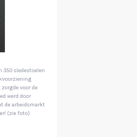
n 350 sledestoelen
rkvoorziening
t zorgde voor de
hed werd door
ot de arbeidsmarkt
r! (zie foto)