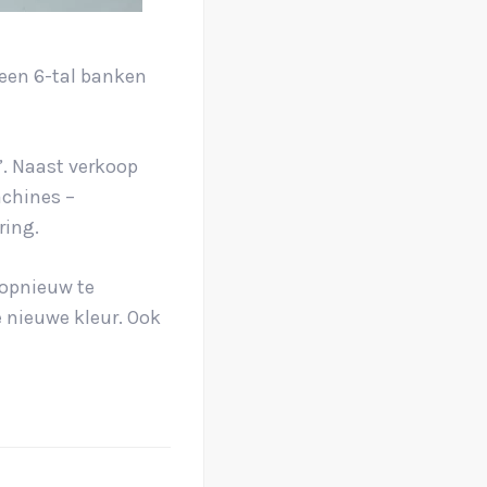
 een 6-tal banken
k’. Naast verkoop
achines –
ring.
 opnieuw te
e nieuwe kleur. Ook