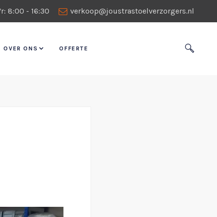
r: 8:00 - 16:30
verkoop@joustrastoelverzorgers.nl
OVER ONS
OFFERTE