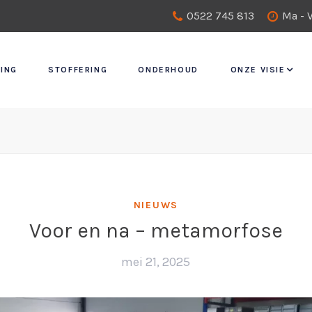
0522 745 813
Ma - V
ING
STOFFERING
ONDERHOUD
ONZE VISIE
NIEUWS
Voor en na – metamorfose
mei 21, 2025