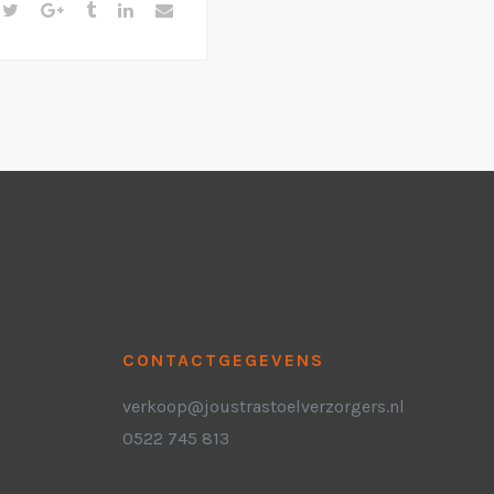
CONTACTGEGEVENS
verkoop@joustrastoelverzorgers.nl
0522 745 813
Bezoekadres Steenwijk: