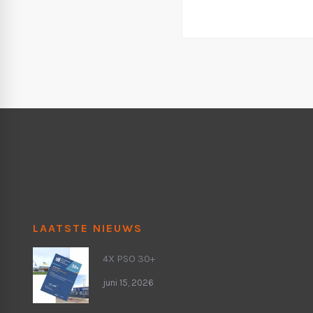
LAATSTE NIEUWS
4X PSO 30+
juni 15, 2026