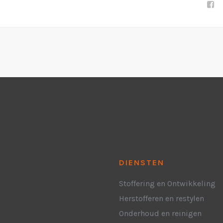
DIENSTEN
Stoffering en Ontwikkeling
Herstofferen en restylen
Onderhoud en reinigen