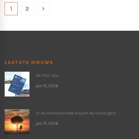
1
2
LAATSTE NIEUWS
4X PSO 30+
juni 15, 2026
In de zomerperiode blijven wij verzorgen!
juni 15, 2026