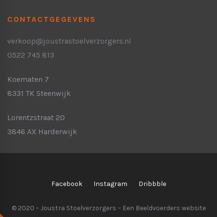
CONTACTGEGEVENS
verkoop@joustrastoelverzorgers.nl
0522 745 813
Bezoekadres Steenwijk:
( hoofdvestiging )
Koematen 7
8331 TK Steenwijk
Bezoekadres Harderwijk:
Lorentzstraat 20
3846 AX Harderwijk
Facebook
Instagram
Dribbble
© 2020 – Joustra Stoelverzorgers – Een
Beeldvoerders
website