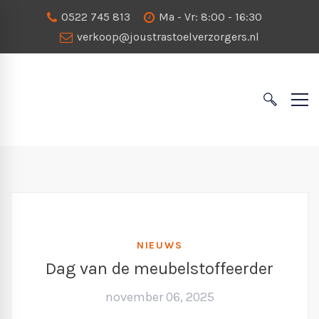
0522 745 813
Ma - Vr: 8:00 - 16:30
verkoop@joustrastoelverzorgers.nl
NIEUWS
Dag van de meubelstoffeerder
november 06, 2025