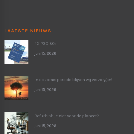
LAATSTE NIEUWS
4X PSO 30+
juni 15, 2026
In de zomerperiode blijven wij verzorgen!
juni 15, 2026
Refurbish je niet voor de planeet?
juni 15, 2026