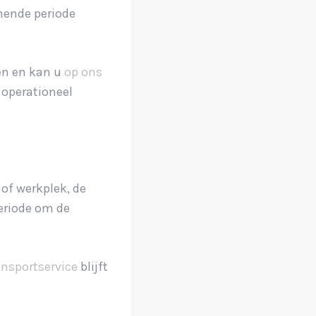
omende periode
en en kan u
op ons
 operationeel
 of werkplek, de
periode om de
ansportservice
blijft