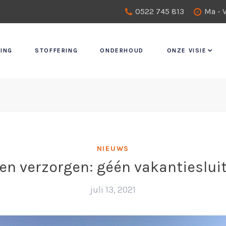
0522 745 813
Ma - V
ING
STOFFERING
ONDERHOUD
ONZE VISIE
NIEUWS
ven verzorgen: géén vakantieslui
juli 13, 2021