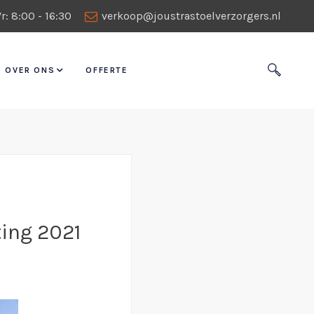
r: 8:00 - 16:30
verkoop@joustrastoelverzorgers.nl
OVER ONS
OFFERTE
ting 2021