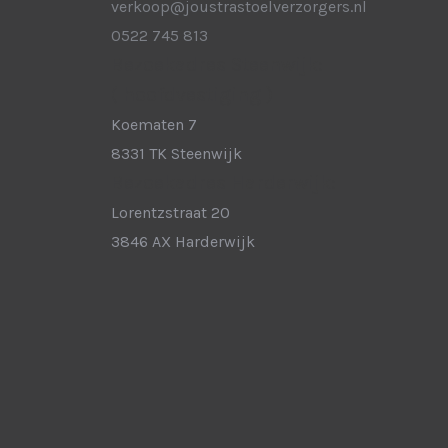
verkoop@joustrastoelverzorgers.nl
0522 745 813
Bezoekadres Steenwijk:
( hoofdvestiging )
Koematen 7
8331 TK Steenwijk
Bezoekadres Harderwijk:
Lorentzstraat 20
3846 AX Harderwijk