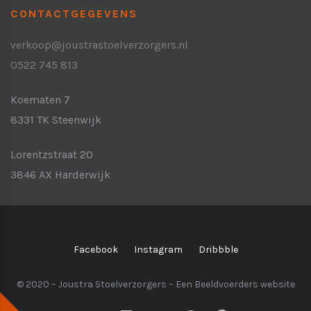
CONTACTGEGEVENS
verkoop@joustrastoelverzorgers.nl
0522 745 813
Bezoekadres Steenwijk:
( hoofdvestiging )
Koematen 7
8331 TK Steenwijk
Bezoekadres Harderwijk:
Lorentzstraat 20
3846 AX Harderwijk
Facebook
Instagram
Dribbble
© 2020 – Joustra Stoelverzorgers – Een
Beeldvoerders
website