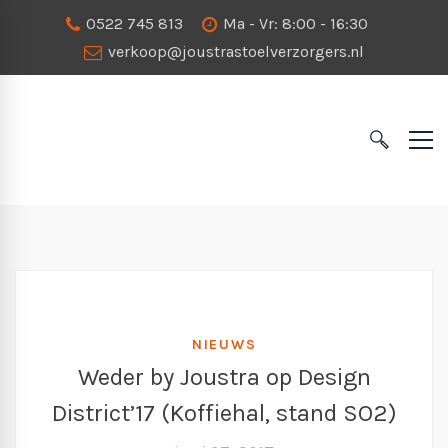
0522 745 813
Ma - Vr: 8:00 - 16:30
verkoop@joustrastoelverzorgers.nl
NIEUWS
Weder by Joustra op Design
District’17 (Koffiehal, stand SO2)