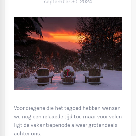
september 30, 2024
Voor diegene die het tegoed hebben wensen
we nog een relaxede tijd toe maar voor velen
ligt de vakantieperiode alweer grotendeels
achter ons.