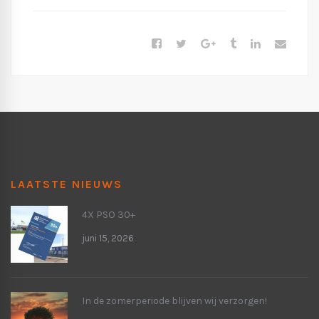
LAATSTE NIEUWS
4X PSO 30+
juni 15, 2026
In de zomerperiode blijven wij verzorgen!