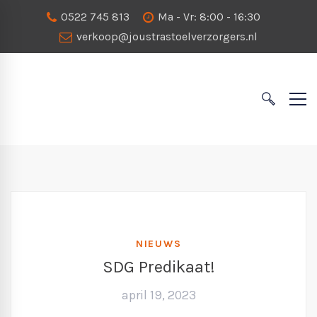
0522 745 813
Ma - Vr: 8:00 - 16:30
verkoop@joustrastoelverzorgers.nl
NIEUWS
SDG Predikaat!
april 19, 2023