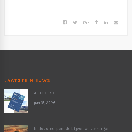
LAATSTE NIEUWS
4X PSO 30+
juni 15, 2026
In de zomerperiode blijven wij verzorgen!