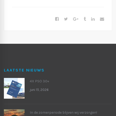
LAATSTE NIEUWS
4X PSO 30+
juni 15, 2026
In de zomerperiode blijven wij verzorgen!