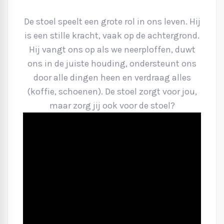
De stoel speelt een grote rol in ons leven. Hij
is een stille kracht, vaak op de achtergrond.
Hij vangt ons op als we neerploffen, duwt
ons in de juiste houding, ondersteunt ons
door alle dingen heen en verdraag alles
(koffie, schoenen). De stoel zorgt voor jou,
maar zorg jij ook voor de stoel?