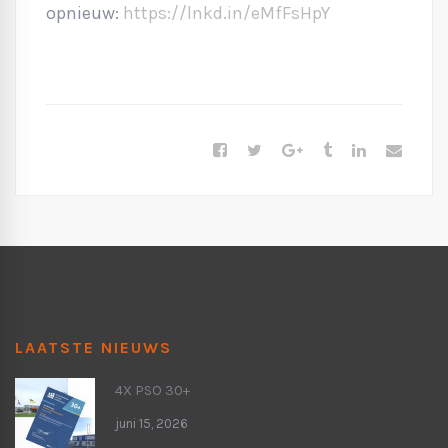
opnieuw:
https://lnkd.in/eMfFsHpY
LAATSTE NIEUWS
4X PSO 30+
juni 15, 2026