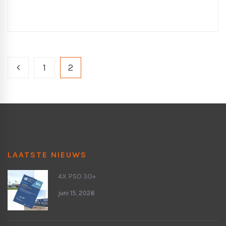
1
2
LAATSTE NIEUWS
4X PSO 30+
juni 15, 2026