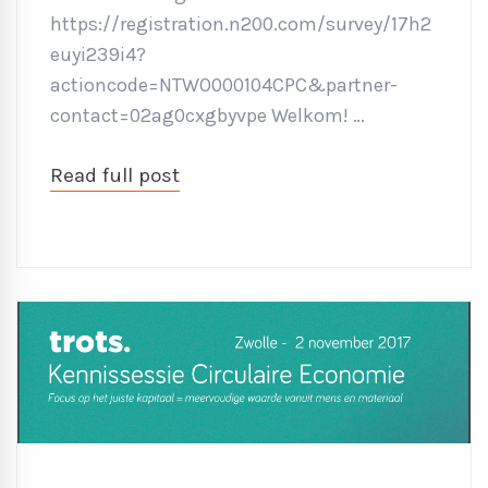
https://registration.n200.com/survey/17h2
euyi239i4?
actioncode=NTWO000104CPC&partner-
contact=02ag0cxgbyvpe Welkom! …
Read full post