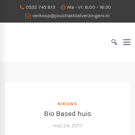
0522 745 813
Ma - Vr: 8:00 - 16:30
verkoop@joustrastoelverzorgers.nl
NIEUWS
Bio Based huis
mei 24, 2017