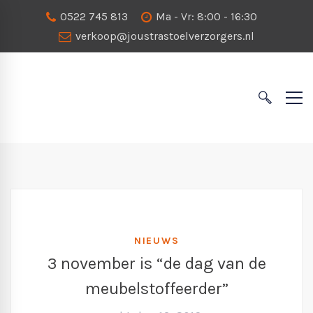
0522 745 813
Ma - Vr: 8:00 - 16:30
verkoop@joustrastoelverzorgers.nl
NIEUWS
3 november is “de dag van de
meubelstoffeerder”